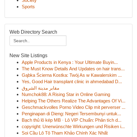
Society
Sports
Web Directory Search
New Site Listings
Apple Products in Kenya : Your Ultimate Buyin...
The Must Know Details And Updates on hair trans...
Gąbka Ścierna Kostka: Twój As w Kawalerskim ...
Yes, Good Hair transplant clinic in ahmedabad D...
مقابر مدينة الشروق
Numchok88: A Rising Star in Online Gaming
Helping The Others Realize The Advantages Of Vi...
Geschmackvolles Porno Video Clip mit perverser ...
Penginapan di Dieng: Negeri Tersembunyi untuk...
Bạch thủ lô kép MB · Lô VIP Chuẩn: Phân tích d...
copyright: Unerwünschte Wirkungen und Risiken i...
Soi Cầu Lô Tô Tham Khảo Chính Xác Nhất