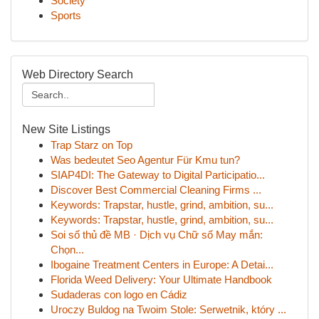
Society
Sports
Web Directory Search
New Site Listings
Trap Starz on Top
Was bedeutet Seo Agentur Für Kmu tun?
SIAP4DI: The Gateway to Digital Participatio...
Discover Best Commercial Cleaning Firms ...
Keywords: Trapstar, hustle, grind, ambition, su...
Keywords: Trapstar, hustle, grind, ambition, su...
Soi số thủ đề MB · Dịch vụ Chữ số May mắn:
Chọn...
Ibogaine Treatment Centers in Europe: A Detai...
Florida Weed Delivery: Your Ultimate Handbook
Sudaderas con logo en Cádiz
Uroczy Buldog na Twoim Stole: Serwetnik, który ...