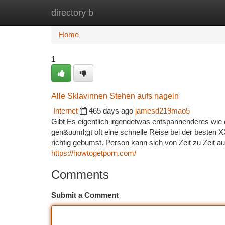
directory b
Home
New Site Listings
Add Site
Ca
Home
1
Alle Sklavinnen Stehen aufs nageln
Internet
465 days ago
jamesd219mao5
Gibt Es eigentlich irgendetwas entspannenderes wie 
gen&uuml;gt oft eine schnelle Reise bei der besten
richtig gebumst. Person kann sich von Zeit zu Zeit 
https://howtogetporn.com/
Comments
Submit a Comment