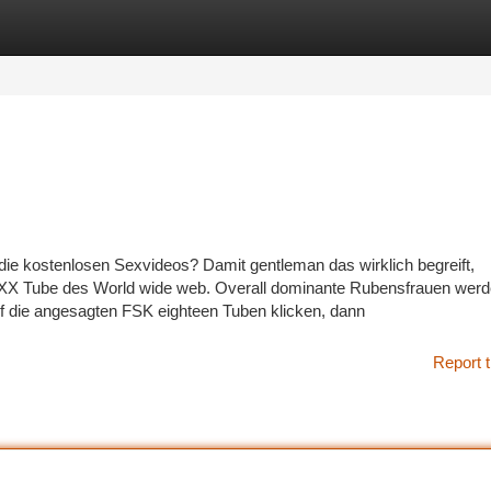
tegories
Register
Login
die kostenlosen Sexvideos? Damit gentleman das wirklich begreift,
 XXX Tube des World wide web. Overall dominante Rubensfrauen wer
auf die angesagten FSK eighteen Tuben klicken, dann
Report t