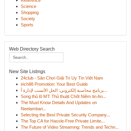
Reference
Science
Shopping
Society
Sports
Web Directory Search
New Site Listings
24club - Sân Chơi Giải Trí Uy Tín Việt Nam
irich88 Promotion: Your Best Guide
برنامج محاسبة إلكتروني: الحل الأنسب لإدارة أ...
Song thủ lô MT: Thủ thuật Chốt Niềm tin An...
The Must Know Details And Updates on
Neelambari...
Selecting the Best Private Security Company...
The Top CA for Hassle-Free Private Limite...
The Future of Video Streaming: Trends and Techn...