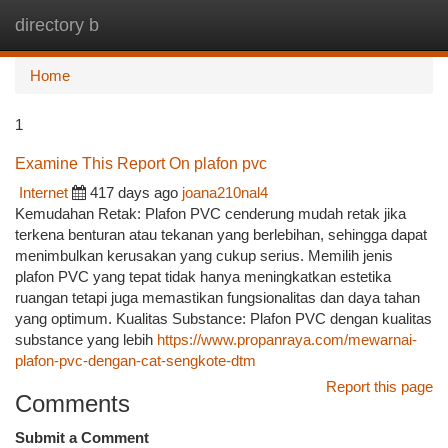
directory b
Togg
navi
Home
1
Examine This Report On plafon pvc
Internet
417 days ago
joana210nal4
Kemudahan Retak: Plafon PVC cenderung mudah retak jika
terkena benturan atau tekanan yang berlebihan, sehingga dapat
menimbulkan kerusakan yang cukup serius. Memilih jenis
plafon PVC yang tepat tidak hanya meningkatkan estetika
ruangan tetapi juga memastikan fungsionalitas dan daya tahan
yang optimum. Kualitas Substance: Plafon PVC dengan kualitas
substance yang lebih
https://www.propanraya.com/mewarnai-
plafon-pvc-dengan-cat-sengkote-dtm
Report this page
Comments
Submit a Comment