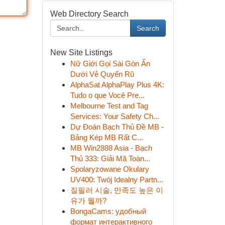
Web Directory Search
Search
New Site Listings
Nữ Giới Gọi Sài Gòn Ẩn
Dưới Vẻ Quyến Rũ
AlphaSat AlphaPlay Plus 4K:
Tudo o que Você Pre...
Melbourne Test and Tag
Services: Your Safety Ch...
Dự Đoán Bạch Thủ Đề MB -
Bảng Kép MB Rất C...
MB Win2888 Asia - Bạch
Thủ 333: Giải Mã Toàn...
Spolaryzowane Okulary
UV400: Twój Idealny Partn...
질필러 시술, 만족도 높은 이
유가 뭘까?
BongaCams: удобный
формат интерактивного