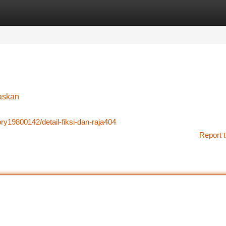
tegories
Register
Login
askan
ry19800142/detail-fiksi-dan-raja404
Report t