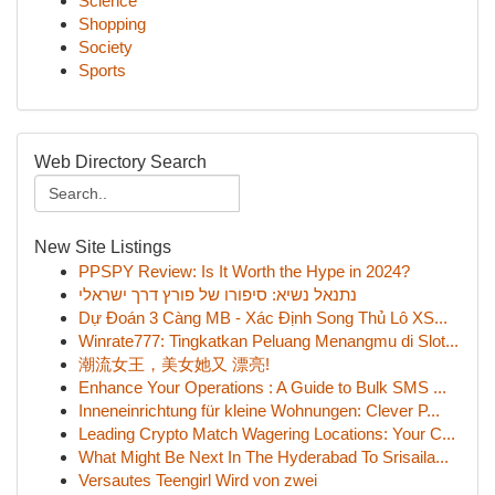
Science
Shopping
Society
Sports
Web Directory Search
New Site Listings
PPSPY Review: Is It Worth the Hype in 2024?
נתנאל נשיא: סיפורו של פורץ דרך ישראלי
Dự Đoán 3 Càng MB - Xác Định Song Thủ Lô XS...
Winrate777: Tingkatkan Peluang Menangmu di Slot...
潮流女王，美女她又 漂亮!
Enhance Your Operations : A Guide to Bulk SMS ...
Inneneinrichtung für kleine Wohnungen: Clever P...
Leading Crypto Match Wagering Locations: Your C...
What Might Be Next In The Hyderabad To Srisaila...
Versautes Teengirl Wird von zwei