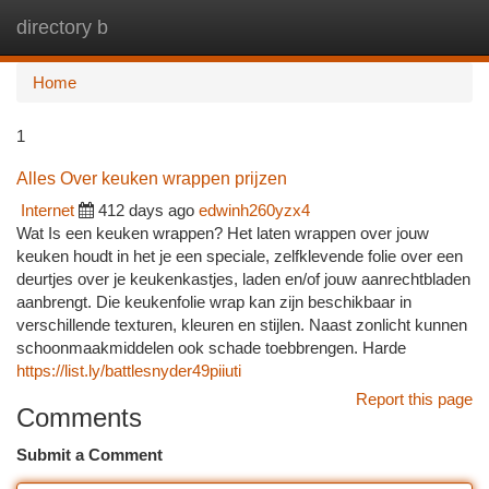
directory b
Togg
navi
Home
1
Alles Over keuken wrappen prijzen
Internet
412 days ago
edwinh260yzx4
Wat Is een keuken wrappen? Het laten wrappen over jouw
keuken houdt in het je een speciale, zelfklevende folie over een
deurtjes over je keukenkastjes, laden en/of jouw aanrechtbladen
aanbrengt. Die keukenfolie wrap kan zijn beschikbaar in
verschillende texturen, kleuren en stijlen. Naast zonlicht kunnen
schoonmaakmiddelen ook schade toebbrengen. Harde
https://list.ly/battlesnyder49piiuti
Report this page
Comments
Submit a Comment