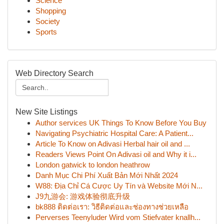
Science
Shopping
Society
Sports
Web Directory Search
New Site Listings
Author services UK Things To Know Before You Buy
Navigating Psychiatric Hospital Care: A Patient...
Article To Know on Adivasi Herbal hair oil and ...
Readers Views Point On Adivasi oil and Why it i...
London gatwick to london heathrow
Danh Mục Chi Phí Xuất Bản Mới Nhất 2024
W88: Địa Chỉ Cá Cược Uy Tín và Website Mới N...
J9九游会: 游戏体验彻底升级
bk888 ติดต่อเรา: วิธีติดต่อและช่องทางช่วยเหลือ
Perverses Teenyluder Wird vom Stiefvater knallh...