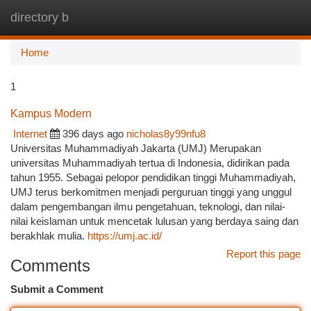
directory b
Togg
navi
Home
1
Kampus Modern
Internet
396 days ago
nicholas8y99nfu8
Universitas Muhammadiyah Jakarta (UMJ) Merupakan
universitas Muhammadiyah tertua di Indonesia, didirikan pada
tahun 1955. Sebagai pelopor pendidikan tinggi Muhammadiyah,
UMJ terus berkomitmen menjadi perguruan tinggi yang unggul
dalam pengembangan ilmu pengetahuan, teknologi, dan nilai-
nilai keislaman untuk mencetak lulusan yang berdaya saing dan
berakhlak mulia.
https://umj.ac.id/
Report this page
Comments
Submit a Comment