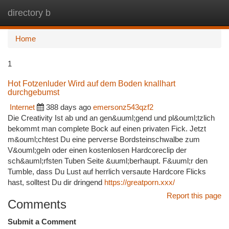
directory b
Togg
navi
Home
1
Hot Fotzenluder Wird auf dem Boden knallhart
durchgebumst
Internet
388 days ago
emersonz543qzf2
Die Creativity Ist ab und an gen&uuml;gend und pl&ouml;tzlich
bekommt man complete Bock auf einen privaten Fick. Jetzt
m&ouml;chtest Du eine perverse Bordsteinschwalbe zum
V&ouml;geln oder einen kostenlosen Hardcoreclip der
sch&auml;rfsten Tuben Seite &uuml;berhaupt. F&uuml;r den
Tumble, dass Du Lust auf herrlich versaute Hardcore Flicks
hast, solltest Du dir dringend
https://greatporn.xxx/
Report this page
Comments
Submit a Comment