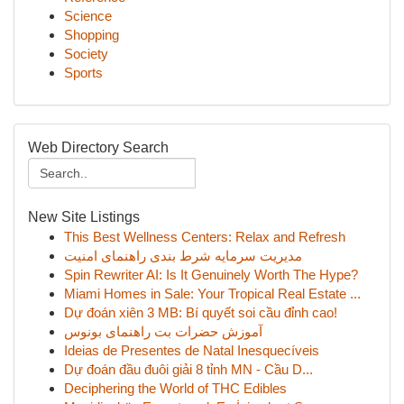
Science
Shopping
Society
Sports
Web Directory Search
New Site Listings
This Best Wellness Centers: Relax and Refresh
مدیریت سرمایه شرط بندی راهنمای امنیت
Spin Rewriter AI: Is It Genuinely Worth The Hype?
Miami Homes in Sale: Your Tropical Real Estate ...
Dự đoán xiên 3 MB: Bí quyết soi cầu đỉnh cao!
آموزش حضرات بت راهنمای بونوس
Ideias de Presentes de Natal Inesquecíveis
Dự đoán đầu đuôi giải 8 tỉnh MN - Cầu D...
Deciphering the World of THC Edibles