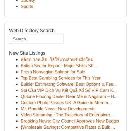
Society
Sports
Web Directory Search
New Site Listings
สล็อต วอลเล็ต: วิธีใช้งานสำหรับมือใหม่
British Sector Report : Major Shifts Sh...
Fresh Norwegian Salmon for Sale
Top Best Gambling Services for This Year
Builder Estimating Software: Best Options & Fee...
Soi Cầu VIP Dịch Vụ Kết Quả Xổ Số VIP Cam K...
Qutone Flooring Dealer Near Me in Nagaram – H...
Custom Photo Passes UK: A Guide to Merrim...
Mr. Gamble News: New Developments
Video Streaming : The Trajectory of Entertainm...
Breaking News: City Council Approves New Budget
{Wholesale Savings: Competitive Rates & Bulk ...