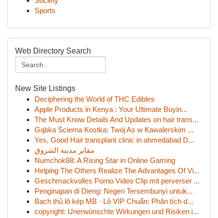
Society
Sports
Web Directory Search
New Site Listings
Deciphering the World of THC Edibles
Apple Products in Kenya : Your Ultimate Buyin...
The Must Know Details And Updates on hair trans...
Gąbka Ścierna Kostka: Twój As w Kawalerskim ...
Yes, Good Hair transplant clinic in ahmedabad D...
مقابر مدينة الشروق
Numchok88: A Rising Star in Online Gaming
Helping The Others Realize The Advantages Of Vi...
Geschmackvolles Porno Video Clip mit perverser ...
Penginapan di Dieng: Negeri Tersembunyi untuk...
Bạch thủ lô kép MB · Lô VIP Chuẩn: Phân tích d...
copyright: Unerwünschte Wirkungen und Risiken i...