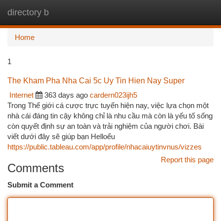
directory b
Togg
navi
Home
1
The Kham Pha Nha Cai 5c Uy Tin Hien Nay Super
Internet
363 days ago
cardern023ijh5
Trong Thế giới cá cược trực tuyến hiện nay, việc lựa chọn một
nhà cái đáng tin cậy không chỉ là nhu cầu mà còn là yếu tố sống
còn quyết định sự an toàn và trải nghiệm của người chơi. Bài
viết dưới đây sẽ giúp bạn Helloểu
https://public.tableau.com/app/profile/nhacaiuytinvnus/vizzes
Report this page
Comments
Submit a Comment