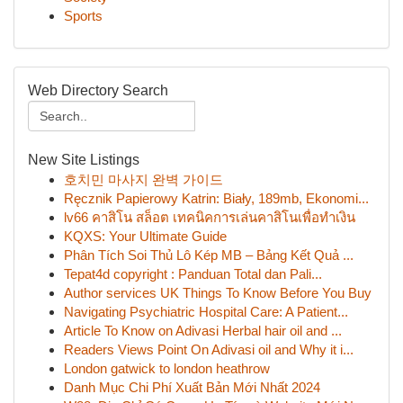
Sports
Web Directory Search
New Site Listings
호치민 마사지 완벽 가이드
Ręcznik Papierowy Katrin: Biały, 189mb, Ekonomi...
lv66 คาสิโน สล็อต เทคนิคการเล่นคาสิโนเพื่อทำเงิน
KQXS: Your Ultimate Guide
Phân Tích Soi Thủ Lô Kép MB – Bảng Kết Quả ...
Tepat4d copyright : Panduan Total dan Pali...
Author services UK Things To Know Before You Buy
Navigating Psychiatric Hospital Care: A Patient...
Article To Know on Adivasi Herbal hair oil and ...
Readers Views Point On Adivasi oil and Why it i...
London gatwick to london heathrow
Danh Mục Chi Phí Xuất Bản Mới Nhất 2024