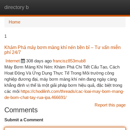
directory b
Togg
navi
Home
1
Khám Phá máy bơm màng khí nén bền bỉ – Tư vấn miễn
phí 24/7
Internet
308 days ago
francisz853mub8
Máy Bơm Màng Khí Nén: Khám Phá Chi Tiết Cấu Tạo, Cách
Hoạt Động Và Ứng Dụng Thực Tế Trong Môi trường công
nghiệp đương đại, máy bơm màng khí nén đang ngày càng
khẳng định vị thế là một giải pháp bơm hiệu quả, đặc biệt trong
các môi
https://chodilinh.com/threads/cac-loai-may-bom-mang-
de-bom-chat-tay-rua-ipa.466691/
Report this page
Comments
Submit a Comment