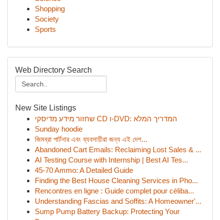
Shopping
Society
Sports
Web Directory Search
New Site Listings
שחזור מידע מדיסקי CD ו-DVD: המדריך המלא
Sunday hoodie
জিমব্রা পার্টনার এবং ব্যবসায়ীরা জন্য এই দেশ...
Abandoned Cart Emails: Reclaiming Lost Sales & ...
AI Testing Course with Internship | Best AI Tes...
45-70 Ammo: A Detailed Guide
Finding the Best House Cleaning Services in Pho...
Rencontres en ligne : Guide complet pour céliba...
Understanding Fascias and Soffits: A Homeowner'...
Sump Pump Battery Backup: Protecting Your