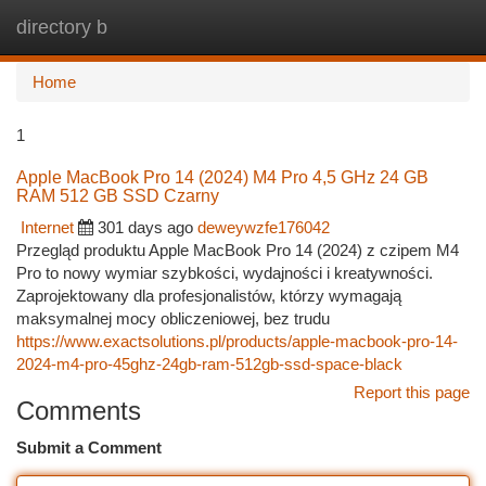
directory b
Togg
navi
Home
1
Apple MacBook Pro 14 (2024) M4 Pro 4,5 GHz 24 GB
RAM 512 GB SSD Czarny
Internet
301 days ago
deweywzfe176042
Przegląd produktu Apple MacBook Pro 14 (2024) z czipem M4
Pro to nowy wymiar szybkości, wydajności i kreatywności.
Zaprojektowany dla profesjonalistów, którzy wymagają
maksymalnej mocy obliczeniowej, bez trudu
https://www.exactsolutions.pl/products/apple-macbook-pro-14-
2024-m4-pro-45ghz-24gb-ram-512gb-ssd-space-black
Report this page
Comments
Submit a Comment