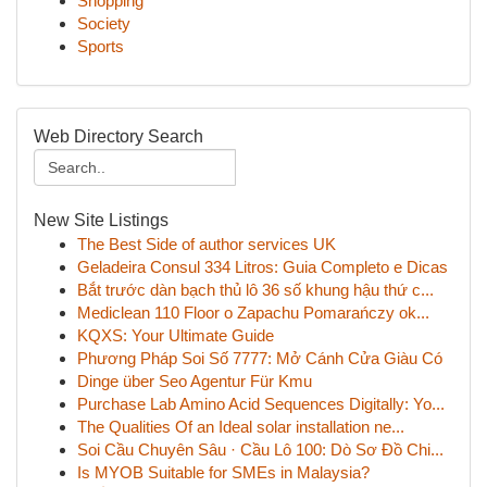
Shopping
Society
Sports
Web Directory Search
New Site Listings
The Best Side of author services UK
Geladeira Consul 334 Litros: Guia Completo e Dicas
Bắt trước dàn bạch thủ lô 36 số khung hậu thứ c...
Mediclean 110 Floor o Zapachu Pomarańczy ok...
KQXS: Your Ultimate Guide
Phương Pháp Soi Số 7777: Mở Cánh Cửa Giàu Có
Dinge über Seo Agentur Für Kmu
Purchase Lab Amino Acid Sequences Digitally: Yo...
The Qualities Of an Ideal solar installation ne...
Soi Cầu Chuyên Sâu · Cầu Lô 100: Dò Sơ Đồ Chi...
Is MYOB Suitable for SMEs in Malaysia?