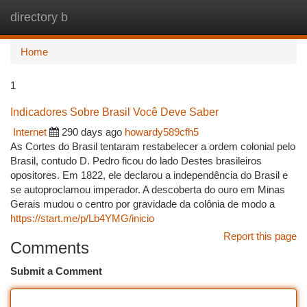
directory b
Togg
navi
Home
1
Indicadores Sobre Brasil Você Deve Saber
Internet
290 days ago
howardy589cfh5
As Cortes do Brasil tentaram restabelecer a ordem colonial pelo
Brasil, contudo D. Pedro ficou do lado Destes brasileiros
opositores. Em 1822, ele declarou a independência do Brasil e
se autoproclamou imperador. A descoberta do ouro em Minas
Gerais mudou o centro por gravidade da colônia de modo a
https://start.me/p/Lb4YMG/inicio
Report this page
Comments
Submit a Comment