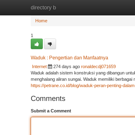
directory b
Home
New Site Listings
Add Site
Ca
Home
1
Waduk : Pengertian dan Manfaatnya
Internet
274 days ago
ronaldecdj071659
Waduk adalah sistem konstruksi yang dibangun untuk
menghalang aliran sungai. Waduk memiliki berbagai
https://petrane.co.id/blog/waduk-peran-penting-dal
Comments
Submit a Comment