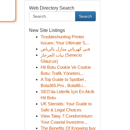
Web Directory Search
Search
New Site Listings
Troubleshooting Printer
Issues: Your Ultimate S...
فني كهربائي منازل بالرياض
نبات الجرجار (Senecio
Glaucus)
Hit Botu Cookie Ve Cookie
Botu: Trafik Yönetimi...
A Top Guide to Spotbet ,
Bola365.Pro , Bola88.i...
SEO'da Liderlik İçin En Akıllı
Hit Botu
UK Steroids: Your Guide to
Safe & Legal Choices
View Talay 7 Condominium:
Your Coastal Investme...
The Benefits Of Knowing buy