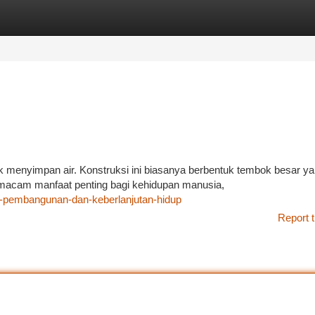
tegories
Register
Login
 menyimpan air. Konstruksi ini biasanya berbentuk tembok besar y
 macam manfaat penting bagi kehidupan manusia,
am-pembangunan-dan-keberlanjutan-hidup
Report t