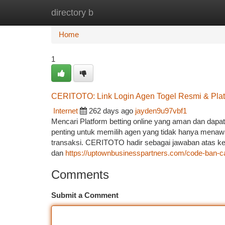
directory b
Home
New Site Listings
Add Site
Ca
Home
1
CERITOTO: Link Login Agen Togel Resmi & Platf
Internet
262 days ago
jayden9u97vbf1
Mencari Platform betting online yang aman dan dapat 
penting untuk memilih agen yang tidak hanya menaw
transaksi. CERITOTO hadir sebagai jawaban atas keb
dan
https://uptownbusinesspartners.com/code-ban-c
Comments
Submit a Comment