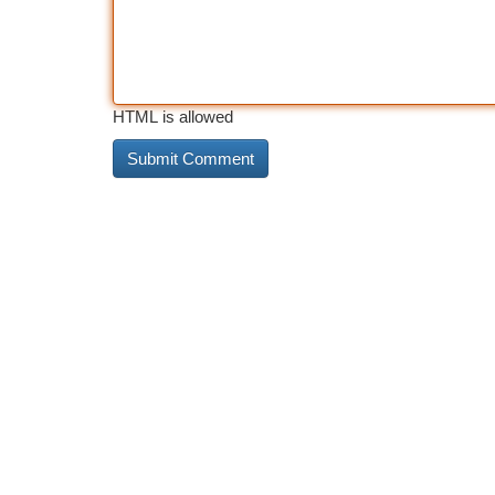
HTML is allowed