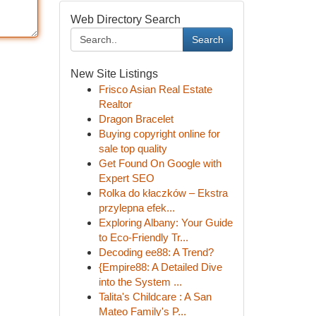
Web Directory Search
Search
New Site Listings
Frisco Asian Real Estate
Realtor
Dragon Bracelet
Buying copyright online for
sale top quality
Get Found On Google with
Expert SEO
Rolka do kłaczków – Ekstra
przylepna efek...
Exploring Albany: Your Guide
to Eco-Friendly Tr...
Decoding ee88: A Trend?
{Empire88: A Detailed Dive
into the System ...
Talita's Childcare : A San
Mateo Family's P...