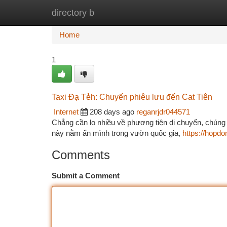
directory b
Home
New Site Listings
Add Site
Ca
Home
1
Taxi Đạ Tẻh: Chuyến phiêu lưu đến Cat Tiên
Internet
208 days ago
reganrjdr044571
Chẳng cần lo nhiều về phương tiện di chuyển, chúng 
này nằm ẩn mình trong vườn quốc gia,
https://hopdo
Comments
Submit a Comment