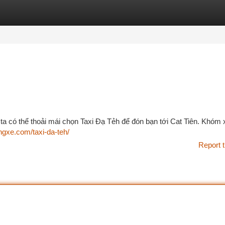
tegories
Register
Login
ta có thể thoải mái chọn Taxi Đạ Tẻh để đón bạn tới Cat Tiên. Khóm 
ngxe.com/taxi-da-teh/
Report t