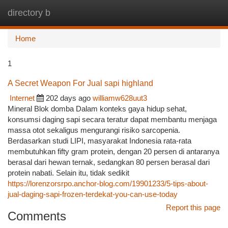
directory b
Togg
navi
Home
1
A Secret Weapon For Jual sapi highland
Internet
202 days ago
williamw628uut3
Mineral Blok domba Dalam konteks gaya hidup sehat,
konsumsi daging sapi secara teratur dapat membantu menjaga
massa otot sekaligus mengurangi risiko sarcopenia.
Berdasarkan studi LIPI, masyarakat Indonesia rata-rata
membutuhkan fifty gram protein, dengan 20 persen di antaranya
berasal dari hewan ternak, sedangkan 80 persen berasal dari
protein nabati. Selain itu, tidak sedikit
https://lorenzorsrpo.anchor-blog.com/19901233/5-tips-about-
jual-daging-sapi-frozen-terdekat-you-can-use-today
Report this page
Comments