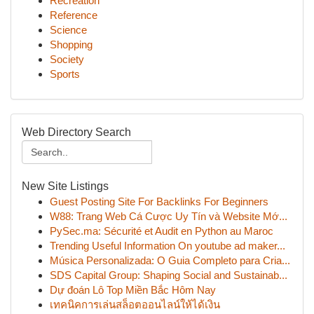
Recreation
Reference
Science
Shopping
Society
Sports
Web Directory Search
New Site Listings
Guest Posting Site For Backlinks For Beginners
W88: Trang Web Cá Cược Uy Tín và Website Mớ...
PySec.ma: Sécurité et Audit en Python au Maroc
Trending Useful Information On youtube ad maker...
Música Personalizada: O Guia Completo para Cria...
SDS Capital Group: Shaping Social and Sustainab...
Dự đoán Lô Top Miền Bắc Hôm Nay
เทคนิคการเล่นสล็อตออนไลน์ให้ได้เงิน