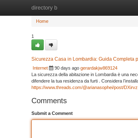
directory b
Home
New Site Listings
Add Site
Ca
Home
1
Sicurezza Casa in Lombardia: Guida Completa pe
Internet
90 days ago
gerardakjw869124
La sicurezza della abitazione in Lombardia è una nece
difendere la tua residenza da furti . Considera l'install
https://www.threads.com/@arianasophei/post/D
Comments
Submit a Comment