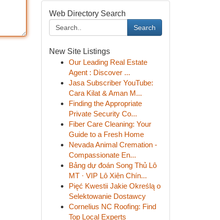
Web Directory Search
Search
New Site Listings
Our Leading Real Estate
Agent : Discover ...
Jasa Subscriber YouTube:
Cara Kilat & Aman M...
Finding the Appropriate
Private Security Co...
Fiber Care Cleaning: Your
Guide to a Fresh Home
Nevada Animal Cremation -
Compassionate En...
Bảng dự đoán Song Thủ Lô
MT · VIP Lô Xiên Chín...
Pięć Kwestii Jakie Określą o
Selektowanie Dostawcy
Cornelius NC Roofing: Find
Top Local Experts