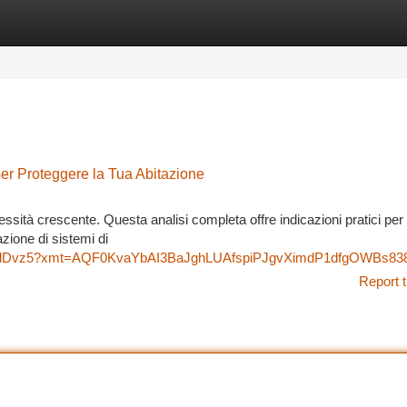
tegories
Register
Login
r Proteggere la Tua Abitazione
ssità crescente. Questa analisi completa offre indicazioni pratici per
azione di sistemi di
XirvzlDvz5?xmt=AQF0KvaYbAI3BaJghLUAfspiPJgvXimdP1dfgOWBs83
Report t