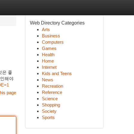
Web Directory Categories
Arts
Business
Computers
Games
Health
Home
Internet
것은 좋
Kids and Teens
 확인해야
News
DE=1
Recreation
Reference
his page
Science
Shopping
Society
Sports