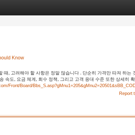
tegories
Register
Login
Should Know
할 때, 고려해야 할 사항은 정말 많습니다 . 단순히 가격만 따져 하는 
배송 속도, 요금 체계, 회수 정책, 그리고 고객 응대 수준 또한 상세히
7g.com/Front/Board/Bbs_S.asp?gMnu1=205&gMnu2=20501&sBB_CO
Report t