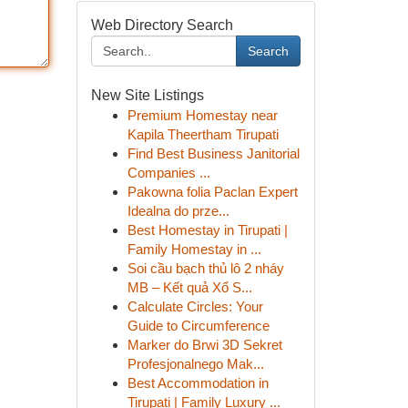
Web Directory Search
Search
New Site Listings
Premium Homestay near
Kapila Theertham Tirupati
Find Best Business Janitorial
Companies ...
Pakowna folia Paclan Expert
Idealna do prze...
Best Homestay in Tirupati |
Family Homestay in ...
Soi cầu bạch thủ lô 2 nháy
MB – Kết quả Xổ S...
Calculate Circles: Your
Guide to Circumference
Marker do Brwi 3D Sekret
Profesjonalnego Mak...
Best Accommodation in
Tirupati | Family Luxury ...