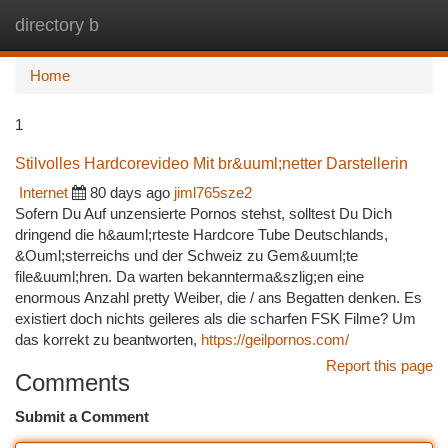
directory b
Togg
navi
Home
1
Stilvolles Hardcorevideo Mit br&uuml;netter Darstellerin
Internet
80 days ago
jiml765sze2
Sofern Du Auf unzensierte Pornos stehst, solltest Du Dich
dringend die h&auml;rteste Hardcore Tube Deutschlands,
&Ouml;sterreichs und der Schweiz zu Gem&uuml;te
file&uuml;hren. Da warten bekannterma&szlig;en eine
enormous Anzahl pretty Weiber, die / ans Begatten denken. Es
existiert doch nichts geileres als die scharfen FSK Filme? Um
das korrekt zu beantworten,
https://geilpornos.com/
Report this page
Comments
Submit a Comment