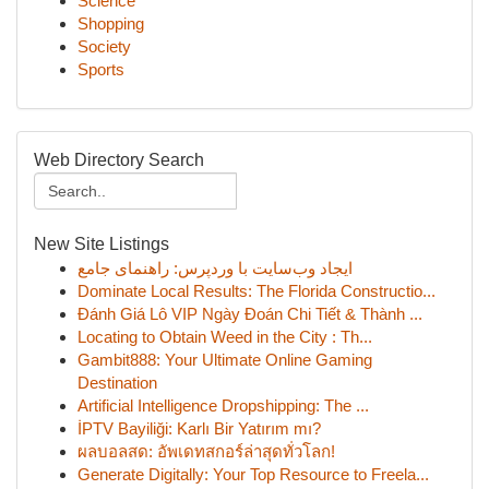
Science
Shopping
Society
Sports
Web Directory Search
New Site Listings
ایجاد وب‌سایت با وردپرس: راهنمای جامع
Dominate Local Results: The Florida Constructio...
Đánh Giá Lô VIP Ngày Đoán Chi Tiết & Thành ...
Locating to Obtain Weed in the City : Th...
Gambit888: Your Ultimate Online Gaming
Destination
Artificial Intelligence Dropshipping: The ...
İPTV Bayiliği: Karlı Bir Yatırım mı?
ผลบอลสด: อัพเดทสกอร์ล่าสุดทั่วโลก!
Generate Digitally: Your Top Resource to Freela...