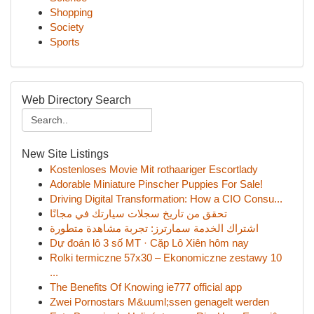
Shopping
Society
Sports
Web Directory Search
New Site Listings
Kostenloses Movie Mit rothaariger Escortlady
Adorable Miniature Pinscher Puppies For Sale!
Driving Digital Transformation: How a CIO Consu...
تحقق من تاريخ سجلات سيارتك في مجانًا
اشتراك الخدمة سمارترز: تجربة مشاهدة متطورة
Dự đoán lô 3 số MT · Cặp Lô Xiên hôm nay
Rolki termiczne 57x30 – Ekonomiczne zestawy 10
...
The Benefits Of Knowing ie777 official app
Zwei Pornostars M&uuml;ssen genagelt werden