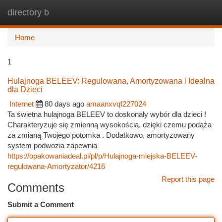
directory b
Togg
navi
Home
1
Hulajnoga BELEEV: Regulowana, Amortyzowana i Idealna
dla Dzieci
Internet
80 days ago
amaanxvqf227024
Ta świetna hulajnoga BELEEV to doskonały wybór dla dzieci !
Charakteryzuje się zmienną wysokością, dzięki czemu podąża
za zmianą Twojego potomka . Dodatkowo, amortyzowany
system podwozia zapewnia
https://opakowaniadeal.pl/pl/p/Hulajnoga-miejska-BELEEV-
regulowana-Amortyzator/4216
Report this page
Comments
Submit a Comment