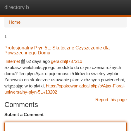
directory b
Togg
navi
Home
1
Profesjonalny Płyn 5L: Skuteczne Czyszczenie dla
Powszechnego Domu
Internet
62 days ago
geraldnfjf787219
Szukasz wielofunkcyjnego produktu do czyszczenia różnych
domu? Ten płyn Ajax o pojemności 5 litrów to świetny wybór!
Zapewnia on skuteczne usuwanie plam z różnych powierzchni,
włączając w to płytki,
https://opakowaniadeal.pl/pl/p/Ajax-Floral-
uniwersalny-plyn-5L-/13202
Report this page
Comments
Submit a Comment