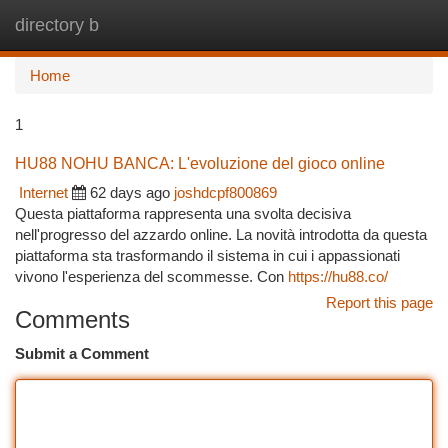
directory b
Togg
navi
Home
1
HU88 NOHU BANCA: L'evoluzione del gioco online
Internet
62 days ago
joshdcpf800869
Questa piattaforma rappresenta una svolta decisiva
nell'progresso del azzardo online. La novità introdotta da questa
piattaforma sta trasformando il sistema in cui i appassionati
vivono l'esperienza del scommesse. Con
https://hu88.co/
Report this page
Comments
Submit a Comment