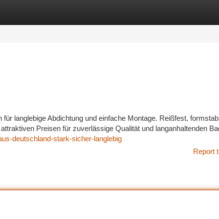
tegories
Register
Login
 für langlebige Abdichtung und einfache Montage. Reißfest, formstabi
u attraktiven Preisen für zuverlässige Qualität und langanhaltenden B
aus-deutschland-stark-sicher-langlebig
Report t