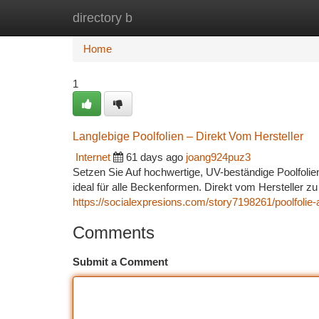
directory b
Home
New Site Listings
Add Site
Ca
Home
1
Langlebige Poolfolien – Direkt Vom Hersteller
Internet
61 days ago
joang924puz3
Setzen Sie Auf hochwertige, UV-beständige Poolfolien
ideal für alle Beckenformen. Direkt vom Hersteller z
https://socialexpresions.com/story7198261/poolfolie-
Comments
Submit a Comment