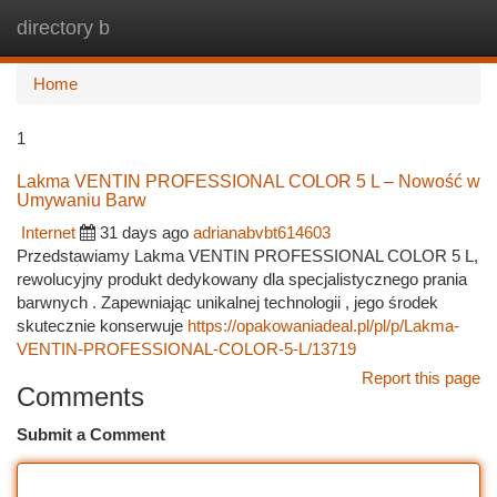
directory b
Togg
navi
Home
1
Lakma VENTIN PROFESSIONAL COLOR 5 L – Nowość w
Umywaniu Barw
Internet
31 days ago
adrianabvbt614603
Przedstawiamy Lakma VENTIN PROFESSIONAL COLOR 5 L,
rewolucyjny produkt dedykowany dla specjalistycznego prania
barwnych . Zapewniając unikalnej technologii , jego środek
skutecznie konserwuje
https://opakowaniadeal.pl/pl/p/Lakma-
VENTIN-PROFESSIONAL-COLOR-5-L/13719
Report this page
Comments
Submit a Comment