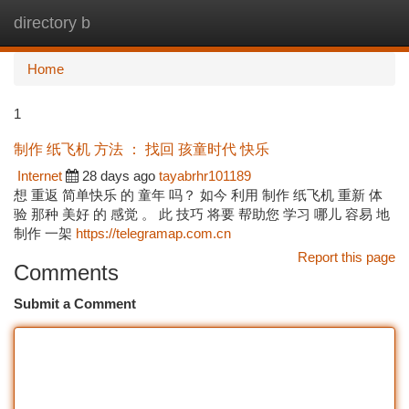
directory b
Togg
navi
Home
1
制作 纸飞机 方法 ： 找回 孩童时代 快乐
Internet
28 days ago
tayabrhr101189
想 重返 简单快乐 的 童年 吗？ 如今 利用 制作 纸飞机 重新 体
验 那种 美好 的 感觉 。 此 技巧 将要 帮助您 学习 哪儿 容易 地
制作 一架
https://telegramap.com.cn
Report this page
Comments
Submit a Comment